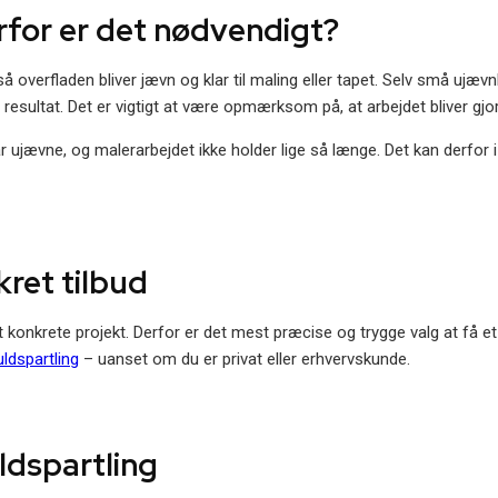
rfor er det nødvendigt?
 så overfladen bliver jævn og klar til maling eller tapet. Selv små ujæ
esultat. Det er vigtigt at være opmærksom på, at arbejdet bliver gjort
 ujævne, og malerarbejdet ikke holder lige så længe. Det kan derfor i 
kret tilbud
t konkrete projekt. Derfor er det mest præcise og trygge valg at få et
uldspartling
– uanset om du er privat eller erhvervskunde.
uldspartling