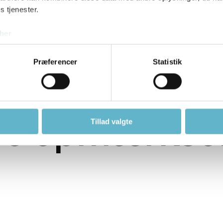
s tjenester.
her
Præferencer
Statistik
 fuldspartli
ære opmærkso
Tillad valgte