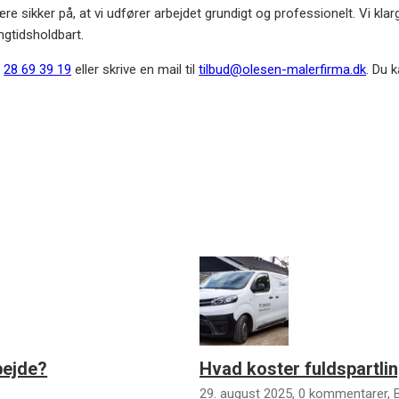
re sikker på, at vi udfører arbejdet grundigt og professionelt. Vi klarg
ngtidsholdbart.
å
28 69 39 19
eller skrive en mail til
tilbud@olesen-malerfirma.dk
. Du 
bejde?
Hvad koster fuldspartl
29. august 2025, 0 kommentarer,