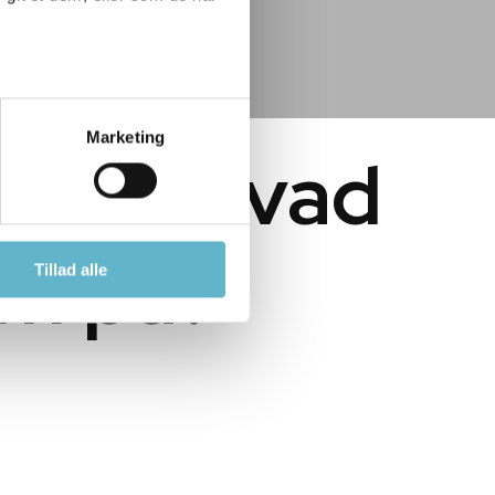
Marketing
ng, og hvad
m på?
Tillad alle