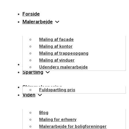
Forside
Malerarbejde
Maling af facade
Maling af kontor
Maling af trappeopgang
Maling af vinduer
Filt
Udendørs malerarbejde
Spartling
Skimmelsanering
Fuldspartling pris
Viden
Blog
Maling for erhverv
Malerarbejde for boligforeninger