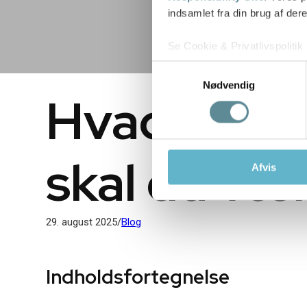
indsamlet fra din brug af dere
Se Cookie & Privatlivspolitik
Samtykkevalg
Nødvendig
Hvad koster
skal du v
Afvis
29. august 2025
/
Blog
Indholdsfortegnelse